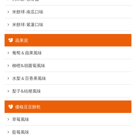
米餅球-南瓜口味
米餅球-紫薯口味
蔬果泥
葡萄＆蘋果風味
柳橙&胡蘿蔔風味
水梨＆百香果風味
梨子&桔梗風味
優格豆豆餅乾
草莓風味
藍莓風味