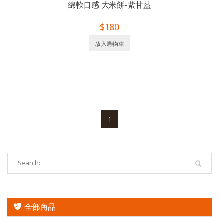
綿軟口感 大米餅-紫甘藍
$180
放入購物車
1
全部商品