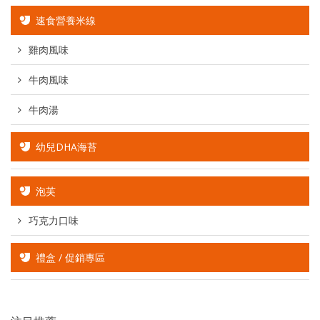
速食營養米線
雞肉風味
牛肉風味
牛肉湯
幼兒DHA海苔
泡芙
巧克力口味
禮盒 / 促銷專區