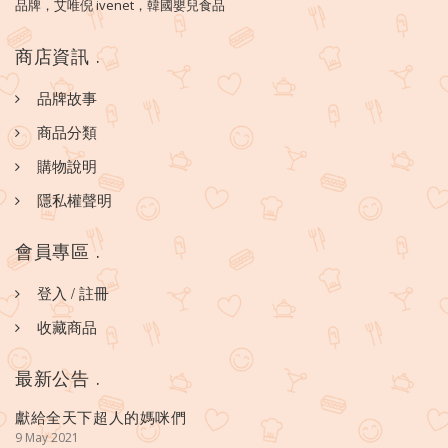
品牌，艾唯倪 ivenet，韓國嬰兒食品
商店資訊
.
品牌故事
商品分類
購物說明
隱私權聲明
會員專區
.
登入
/
註冊
收藏商品
最新公告
.
獻給全天下超人的媽咪們
9 May 2021