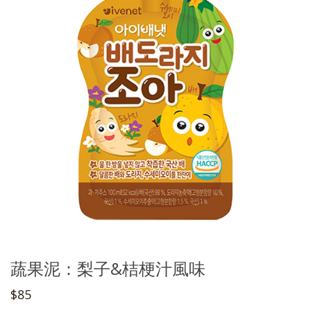
蔬果泥：梨子&桔梗汁風味
$85