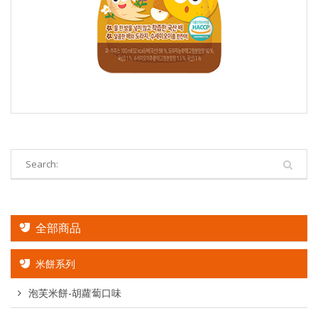
全部商品
米餅系列
泡芙米餅-胡蘿蔔口味