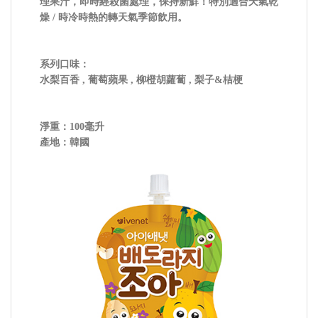
理果汁，即時經殺菌處理，保持新鮮！特別適合天氣乾
燥 / 時冷時熱的轉天氣季節飲用。
系列口味：
水梨百香 , 葡萄蘋果 , 柳橙胡蘿蔔 , 梨子&桔梗
淨重：100毫升
產地：韓國