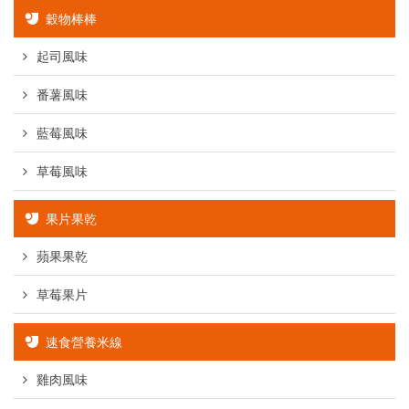
穀物棒棒
起司風味
番薯風味
藍莓風味
草莓風味
果片果乾
蘋果果乾
草莓果片
速食營養米線
雞肉風味