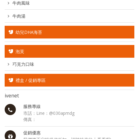
牛肉風味
牛肉湯
幼兒DHA海苔
泡芙
巧克力口味
禮盒 / 促銷專區
ivenet
服務專線
市話：Line：@030apmdg
傳真：
促銷優惠