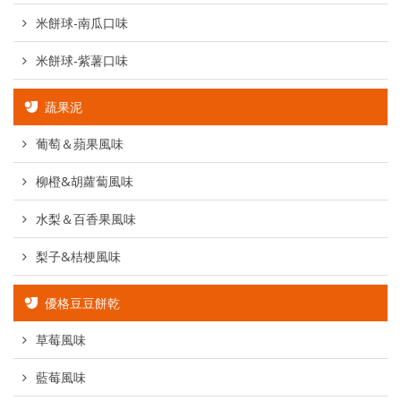
米餅球-南瓜口味
米餅球-紫薯口味
蔬果泥
葡萄＆蘋果風味
柳橙&胡蘿蔔風味
水梨＆百香果風味
梨子&桔梗風味
優格豆豆餅乾
草莓風味
藍莓風味