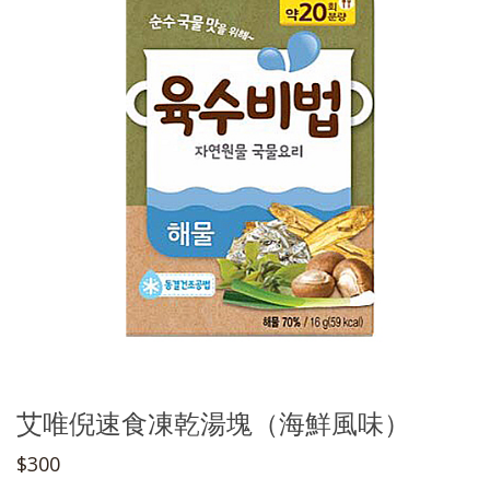
艾唯倪速食凍乾湯塊（海鮮風味）
$300