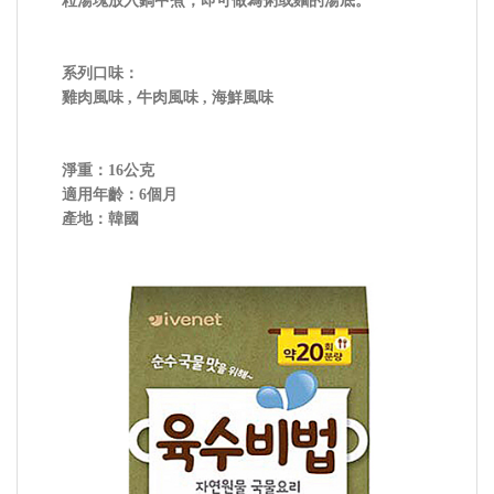
粒湯塊放入鍋中煮，即可做為粥或麵的湯底。
系列口味：
雞肉風味 , 牛肉風味 , 海鮮風味
淨重：16公克
適用年齡：6個月
產地：韓國