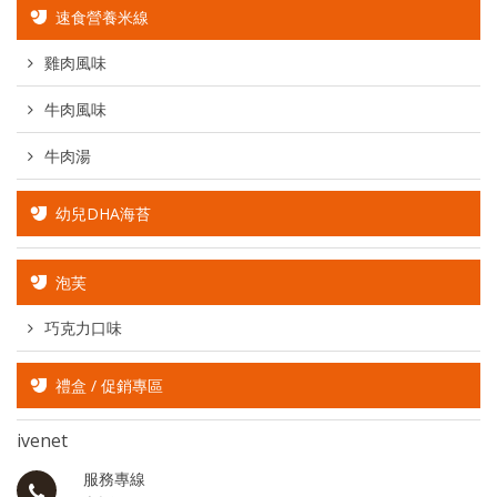
速食營養米線
雞肉風味
牛肉風味
牛肉湯
幼兒DHA海苔
泡芙
巧克力口味
禮盒 / 促銷專區
ivenet
服務專線