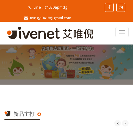
Line：@030apmdg
mingyi0418@gmail.com
新品主打