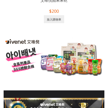
艾唯倪蘋果果乾
$200
放入購物車