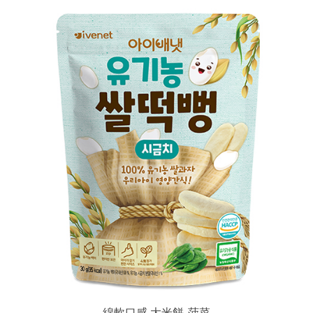
綿軟口感 大米餅-菠菜