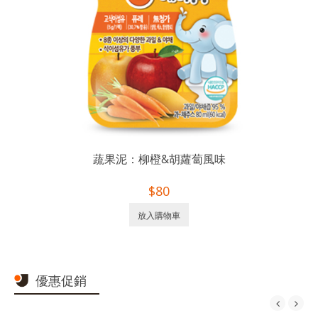
蔬果泥：柳橙&胡蘿蔔風味
$80
放入購物車
優惠促銷